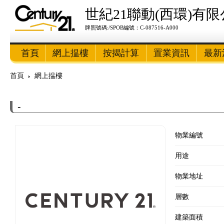
世紀21聯動(西環)有
牌照號碼:/SPOB編號：C-087516-A000
首頁
網上揾樓
按揭計算
置業資訊
最新
首頁
網上揾樓
-
物業編號
用途
物業地址
層數
建築面積