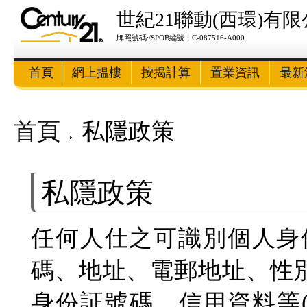
世紀21聯動(西環)有
牌照號碼:/SPOB編號：C-087516-A000
首頁
網上揾樓
按揭計算
置業資訊
最新
首頁
私隱政策
私隱政策
任何人仕之可識別個人身
碼、地址、電郵地址、性
身份証號碼、信用資料等(